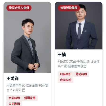
资深合伙人律师
资深诉讼律师
王楠
刑民交叉实战·千案历练·证据体
系严密·疑难案件攻坚
刑事辩护
劳动纠纷
王禹谋
合同纠纷
大额商事争议·政企合规专家·复
合型纠纷处置
合同纠纷
婚姻家事
公司顾问