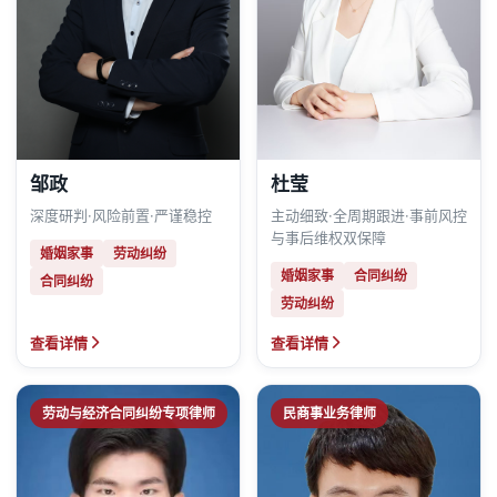
邹政
杜莹
深度研判·风险前置·严谨稳控
主动细致·全周期跟进·事前风控
与事后维权双保障
婚姻家事
劳动纠纷
婚姻家事
合同纠纷
合同纠纷
劳动纠纷
查看详情
查看详情
劳动与经济合同纠纷专项律师
民商事业务律师