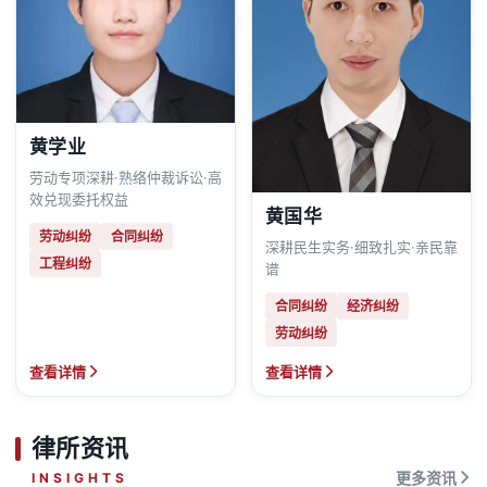
黄学业
劳动专项深耕·熟络仲裁诉讼·高
效兑现委托权益
黄国华
劳动纠纷
合同纠纷
深耕民生实务·细致扎实·亲民靠
工程纠纷
谱
合同纠纷
经济纠纷
劳动纠纷
查看详情
查看详情
律所资讯
INSIGHTS
更多资讯