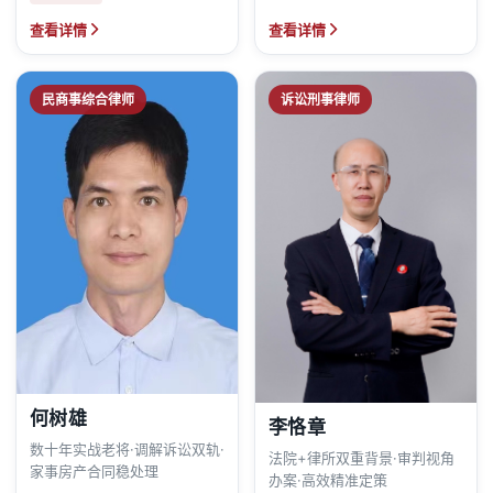
查看详情
查看详情
民商事综合律师
诉讼刑事律师
何树雄
李恪章
数十年实战老将·调解诉讼双轨·
法院+律所双重背景·审判视角
家事房产合同稳处理
办案·高效精准定策