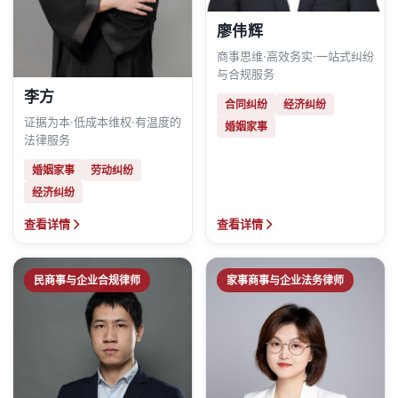
廖伟辉
商事思维·高效务实·一站式纠纷
与合规服务
李方
合同纠纷
经济纠纷
证据为本·低成本维权·有温度的
婚姻家事
法律服务
婚姻家事
劳动纠纷
经济纠纷
查看详情
查看详情
民商事与企业合规律师
家事商事与企业法务律师