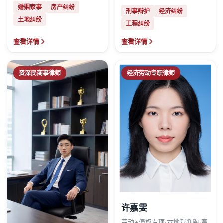
婚姻家事
房产纠纷
刑事辩护
经济纠纷
土地纠纷
工程纠纷
查看详情
查看详情
资深民商事律师
经济劳动专职律师
许嘉雯
劳动+债权专项·本地裁判熟·高