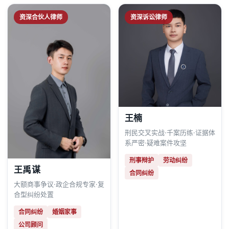
资深合伙人律师
资深诉讼律师
王楠
刑民交叉实战·千案历练·证据体
系严密·疑难案件攻坚
刑事辩护
劳动纠纷
王禹谋
合同纠纷
大额商事争议·政企合规专家·复
合型纠纷处置
合同纠纷
婚姻家事
公司顾问