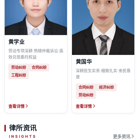
黄学业
劳动专项深耕·熟络仲裁诉讼·高
效兑现委托权益
黄国华
劳动纠纷
合同纠纷
深耕民生实务·细致扎实·亲民靠
工程纠纷
谱
合同纠纷
经济纠纷
劳动纠纷
查看详情
查看详情
律所资讯
INSIGHTS
更多资讯