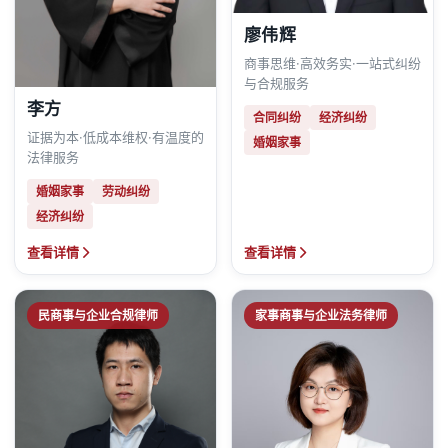
廖伟辉
商事思维·高效务实·一站式纠纷
与合规服务
李方
合同纠纷
经济纠纷
证据为本·低成本维权·有温度的
婚姻家事
法律服务
婚姻家事
劳动纠纷
经济纠纷
查看详情
查看详情
民商事与企业合规律师
家事商事与企业法务律师