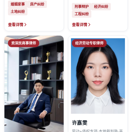
婚姻家事
房产纠纷
刑事辩护
经济纠纷
土地纠纷
工程纠纷
查看详情
查看详情
资深民商事律师
经济劳动专职律师
许嘉雯
劳动+债权专项·本地裁判熟·高