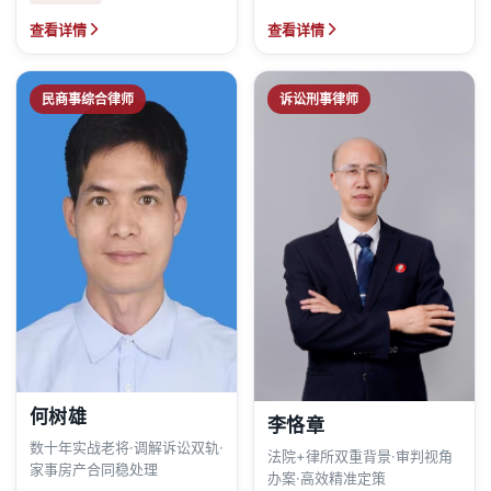
查看详情
查看详情
民商事综合律师
诉讼刑事律师
何树雄
李恪章
数十年实战老将·调解诉讼双轨·
法院+律所双重背景·审判视角
家事房产合同稳处理
办案·高效精准定策