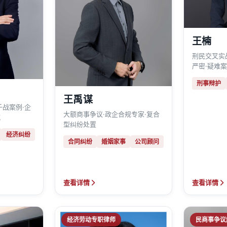
王楠
刑民交叉实
严密·疑难
刑事辩护
王禹谋
千战案例·企
大额商事争议·政企合规专家·复合
航
型纠纷处置
经济纠纷
合同纠纷
婚姻家事
公司顾问
查看详情
查看详情
经济劳动专职律师
民商事争议