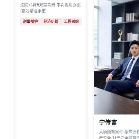
法院+律所双重背景·审判视角办案
·高效精准定策
刑事辩护
经济纠纷
工程纠纷
宁传富
大额疑难案件·聚焦债
产安全·财产安全保障