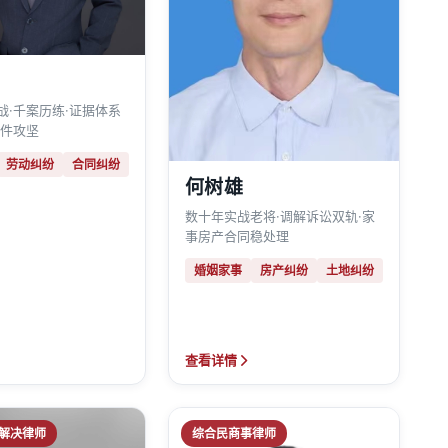
战·千案历练·证据体系
案件攻坚
劳动纠纷
合同纠纷
何树雄
数十年实战老将·调解诉讼双轨·家
事房产合同稳处理
婚姻家事
房产纠纷
土地纠纷
查看详情
解决律师
综合民商事律师