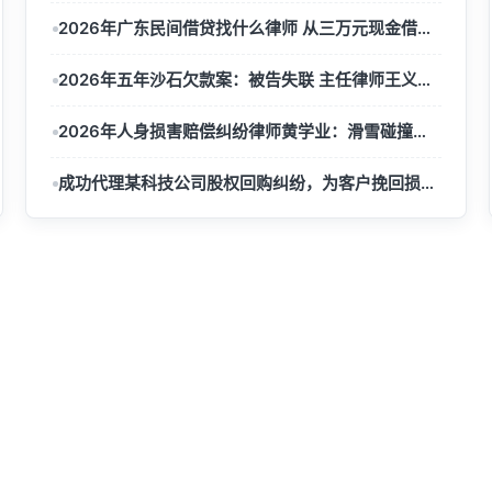
2026年广东民间借贷找什么律师 从三万元现金借款案看选律师关键
2026年五年沙石欠款案：被告失联 主任律师王义全额追回十八万实战解析
2026年人身损害赔偿纠纷律师黄学业：滑雪碰撞自甘风险抗辩突破实战解析
成功代理某科技公司股权回购纠纷，为客户挽回损失8000万元
快速导航
业务领域
首页
合同纠纷