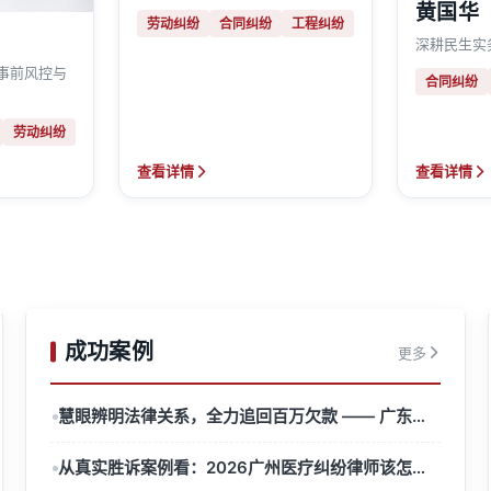
黄国华
劳动纠纷
合同纠纷
工程纠纷
深耕民生实
·事前风控与
合同纠纷
劳动纠纷
查看详情
查看详情
成功案例
更多
慧眼辨明法律关系，全力追回百万欠款 —— 广东智谷律师事务所成功处置 “名为投资、实为借贷” 经济纠纷案
从真实胜诉案例看：2026广州医疗纠纷律师该怎么选