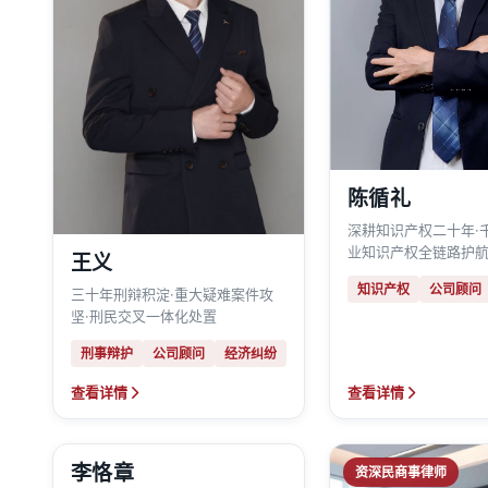
陈循礼
深耕知识产权二十年·
业知识产权全链路护
王义
知识产权
公司顾问
三十年刑辩积淀·重大疑难案件攻
坚·刑民交叉一体化处置
刑事辩护
公司顾问
经济纠纷
查看详情
查看详情
李恪章
诉讼刑事律师
资深民商事律师