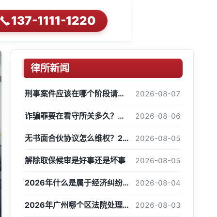
137-1111-1220
律所新闻
刑事案件应该在哪个阶段请律师？三个关键时间节点解析
2026-08-07
诈骗罪要在看守所关多久？刑事拘留到判决到底要经历哪些阶段
2026-08-06
无书面合伙协议怎么维权？2026年广东律所选择全指南
2026-08-05
解除取保候审是好事还是坏事
2026-08-05
GUANGDONG ZHIGU LAW FIRM
GREATER BAY AREA LEGAL SERVICE
以专业与诚信，守护每一次法
深耕粤港澳大湾区法律服
2026年什么是属于经济纠纷：广东智谷律师事务所深度解析
2026-08-04
2026年广州哪个区法院处理经济纠纷比较快？
2026-08-03
了解更多
了解更多