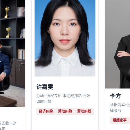
许嘉雯
劳动+债权专项·本地裁判熟·高效
李方
调解回款
证据为本·
律服务
经济纠纷
劳动纠纷
劳动纠纷
婚姻家事
权回收与财
专家